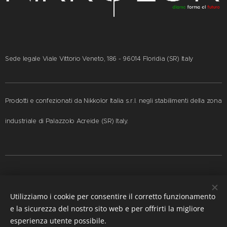
Sede legale Viale Vittorio Veneto, 186 - 96014 Floridia (SR) Italy
Prodotti e confezionati da Nikkolor Italia s.r.l. negli stabilimenti della zona
industriale di Palazzolo Acreide (SR) Italy.
© 2006-2026 by Nikkolor Italia s.r.l. • All rights reserved - P.IVA
Utilizziamo i cookie per consentire il corretto funzionamento
01939040893 -
PRIVACY
-
COOCKIE
-
TERMI E CONDIZIONI
e la sicurezza del nostro sito web e per offrirti la migliore
esperienza utente possibile.
Cookies