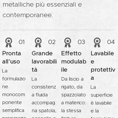
metalliche più essenziali e
contemporanee.
01
02
03
04
Pronta
Grande
Effetto
Lavabile
all'uso
lavorabili
modulab
e
tà
ile
protettiv
La
a
formulazio
La
Da liscio a
ne
consistenz
rigato, da
La
monocom
a fluida
spazzolato
superficie
ponente
accompag
a materico:
è lavabile
semplifica
na spatola,
la stessa
e la