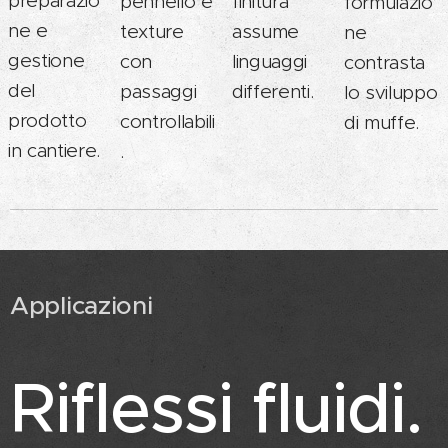
preparazio
pennello e
finitura
formulazio
ne e
texture
assume
ne
gestione
con
linguaggi
contrasta
del
passaggi
differenti.
lo sviluppo
prodotto
controllabili
di muffe.
in cantiere.
.
Applicazioni
Riflessi fluidi.