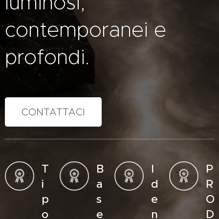
luminosi,
contemporanei e
profondi.
CONTATTACI
T
B
I
P
i
a
d
R
p
s
e
O
o
e
n
D