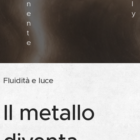
n
l
e
y
n
t
e
Fluidità e luce
Il metallo