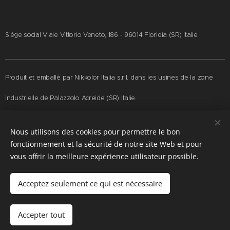
Siège social Viale Vittorio Veneto, 186 - 96014 Floridia (SR) Italie
Produit et emballé par Nikkolor Italia s.r.l. dans les usines de la zone
industrielle de Palazzolo Acreide (SR) Italie.
Nous utilisons des cookies pour permettre le bon
fonctionnement et la sécurité de notre site Web et pour
© 2006-2026 by Nikkolor Italia s.r.l. • All rights reserved - P.IVA
vous offrir la meilleure expérience utilisateur possible.
01939040893 -
PRIVACY
Acceptez seulement ce qui est nécessaire
Cookies
Langues
Accepter tout
Italiano
English
Français
Español
Deutsch