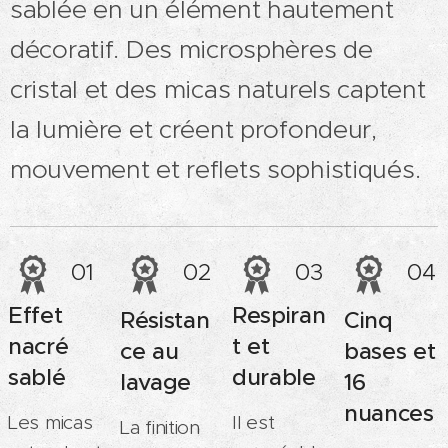
sablée en un élément hautement
décoratif. Des microsphères de
cristal et des micas naturels captent
la lumière et créent profondeur,
mouvement et reflets sophistiqués.
01
02
03
04
Effet
Respiran
Résistan
Cinq
nacré
t et
ce au
bases et
sablé
durable
lavage
16
nuances
Les micas
Il est
La finition