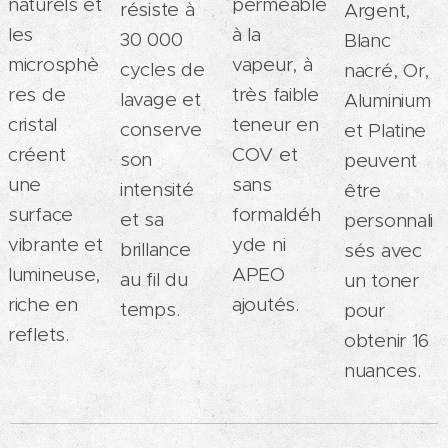
naturels et
perméable
résiste à
Argent,
les
à la
30 000
Blanc
microsphè
vapeur, à
cycles de
nacré, Or,
res de
très faible
lavage et
Aluminium
cristal
teneur en
conserve
et Platine
créent
COV et
son
peuvent
une
sans
intensité
être
surface
formaldéh
et sa
personnali
vibrante et
yde ni
brillance
sés avec
lumineuse,
APEO
au fil du
un toner
riche en
ajoutés.
temps.
pour
reflets.
obtenir 16
nuances.