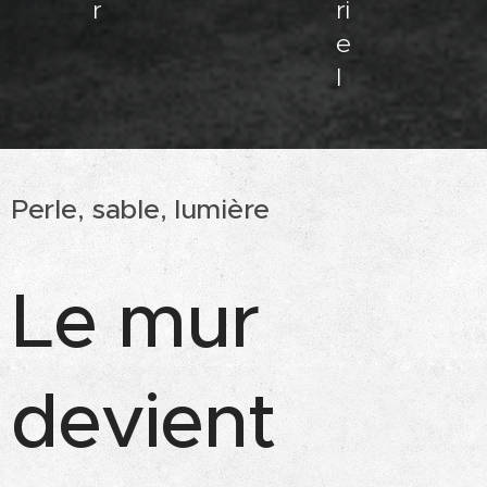
r
ri
e
l
Perle, sable, lumière
Le mur
devient