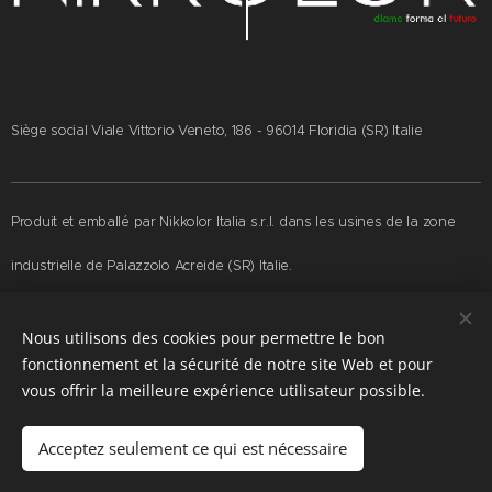
Siège social Viale Vittorio Veneto, 186 - 96014 Floridia (SR) Italie
Produit et emballé par Nikkolor Italia s.r.l. dans les usines de la zone
industrielle de Palazzolo Acreide (SR) Italie.
Nous utilisons des cookies pour permettre le bon
fonctionnement et la sécurité de notre site Web et pour
© 2006-2026 by Nikkolor Italia s.r.l. • All rights reserved - P.IVA
vous offrir la meilleure expérience utilisateur possible.
01939040893 -
PRIVACY
Acceptez seulement ce qui est nécessaire
Cookies