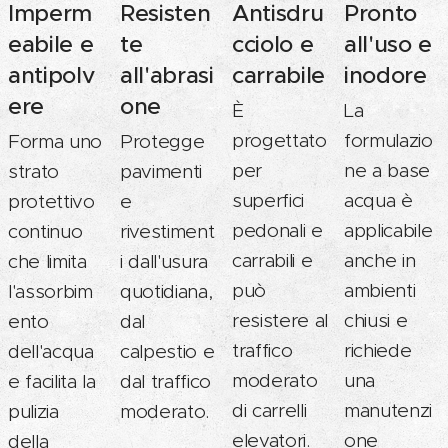
Imperm
Resisten
Antisdru
Pronto
eabile e
te
cciolo e
all'uso e
antipolv
all'abrasi
carrabile
inodore
ere
one
È
La
progettato
formulazio
Forma uno
Protegge
per
ne a base
strato
pavimenti
superfici
acqua è
protettivo
e
pedonali e
applicabile
continuo
rivestiment
carrabili e
anche in
che limita
i dall'usura
può
ambienti
l'assorbim
quotidiana,
resistere al
chiusi e
ento
dal
traffico
richiede
dell'acqua
calpestio e
moderato
una
e facilita la
dal traffico
di carrelli
manutenzi
pulizia
moderato.
elevatori.
one
della