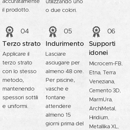
accuratamente
utilizzando uno
il prodotto.
o due colori.
04
05
06
Terzo strato
Indurimento
Supporti
idonei
Applicare il
Lasciare
terzo strato
asciugare per
Microcem-FB,
con lo stesso
almeno 48 ore.
Etna, Terra
metodo,
Per piscine,
Veneziana,
mantenendo
vasche e
Cemento 3D,
spessori sottili
fontane
MarmUra,
e uniformi.
attendere
ArchiMetal,
almeno 15
Hiridium,
giorni prima del
Metallika XL,