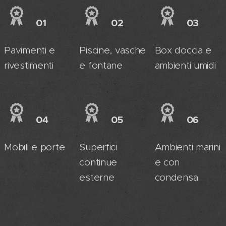
01
02
03
Pavimenti e
Piscine, vasche
Box doccia e
rivestimenti
e fontane
ambienti umidi
04
05
06
Mobili e porte
Superfici
Ambienti marini
continue
e con
esterne
condensa