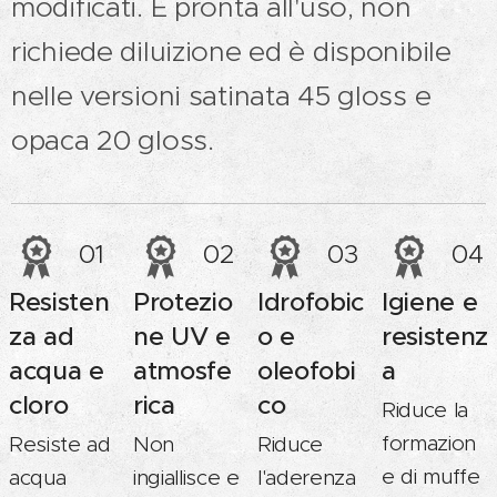
modificati. È pronta all'uso, non
richiede diluizione ed è disponibile
nelle versioni satinata 45 gloss e
opaca 20 gloss.
01
02
03
04
Resisten
Protezio
Idrofobic
Igiene e
za ad
ne UV e
o e
resistenz
acqua e
atmosfe
oleofobi
a
cloro
rica
co
Riduce la
formazion
Resiste ad
Non
Riduce
e di muffe
acqua
ingiallisce e
l'aderenza